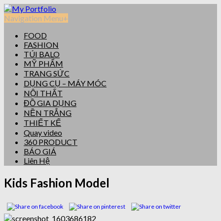
Navigation Menu
+
FOOD
FASHION
TÚI BALO
MỸ PHẨM
TRANG SỨC
DỤNG CỤ – MÁY MÓC
NỘI THẤT
ĐỒ GIA DỤNG
NỀN TRẮNG
THIẾT KẾ
Quay video
360 PRODUCT
BÁO GIÁ
Liên Hệ
Kids Fashion Model