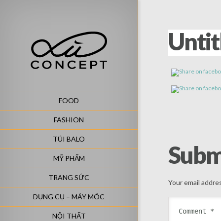
Untit
FOOD
FASHION
TÚI BALO
Subm
MỸ PHẨM
TRANG SỨC
Your email addres
DỤNG CỤ – MÁY MÓC
NỘI THẤT