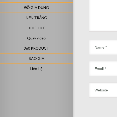
ĐỒ GIA DỤNG
NỀN TRẮNG
THIẾT KẾ
Quay video
360 PRODUCT
BÁO GIÁ
Liên Hệ