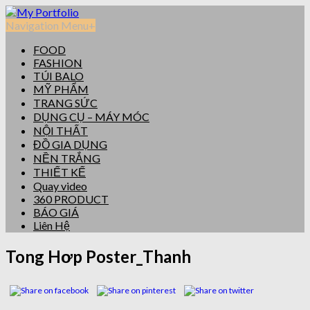
Navigation Menu
+
FOOD
FASHION
TÚI BALO
MỸ PHẨM
TRANG SỨC
DỤNG CỤ – MÁY MÓC
NỘI THẤT
ĐỒ GIA DỤNG
NỀN TRẮNG
THIẾT KẾ
Quay video
360 PRODUCT
BÁO GIÁ
Liên Hệ
Tong Hơp Poster_Thanh