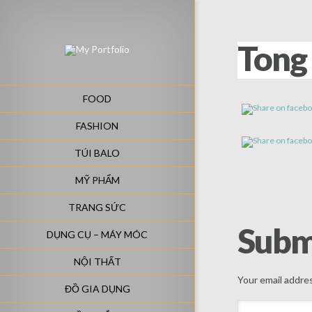
Tong
FOOD
FASHION
TÚI BALO
MỸ PHẨM
TRANG SỨC
Subm
DỤNG CỤ – MÁY MÓC
NỘI THẤT
Your email addres
ĐỒ GIA DỤNG