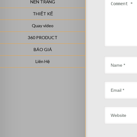
NỀN TRẮNG
THIẾT KẾ
Quay video
360 PRODUCT
BÁO GIÁ
Liên Hệ