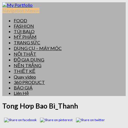
Navigation Menu
+
FOOD
FASHION
TÚI BALO
MỸ PHẨM
TRANG SỨC
DỤNG CỤ – MÁY MÓC
NỘI THẤT
ĐỒ GIA DỤNG
NỀN TRẮNG
THIẾT KẾ
Quay video
360 PRODUCT
BÁO GIÁ
Liên Hệ
Tong Hơp Bao Bì_Thanh