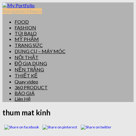
Navigation Menu
+
FOOD
FASHION
TÚI BALO
MỸ PHẨM
TRANG SỨC
DỤNG CỤ – MÁY MÓC
NỘI THẤT
ĐỒ GIA DỤNG
NỀN TRẮNG
THIẾT KẾ
Quay video
360 PRODUCT
BÁO GIÁ
Liên Hệ
thum mat kinh