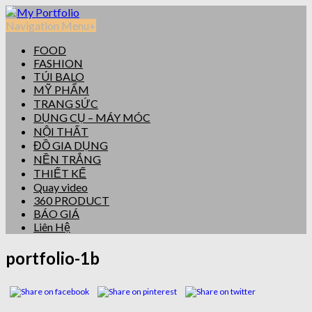
Navigation Menu
+
FOOD
FASHION
TÚI BALO
MỸ PHẨM
TRANG SỨC
DỤNG CỤ – MÁY MÓC
NỘI THẤT
ĐỒ GIA DỤNG
NỀN TRẮNG
THIẾT KẾ
Quay video
360 PRODUCT
BÁO GIÁ
Liên Hệ
portfolio-1b