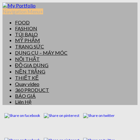
Navigation Menu
+
FOOD
FASHION
TÚI BALO
MỸ PHẨM
TRANG SỨC
DỤNG CỤ – MÁY MÓC
NỘI THẤT
ĐỒ GIA DỤNG
NỀN TRẮNG
THIẾT KẾ
Quay video
360 PRODUCT
BÁO GIÁ
Liên Hệ