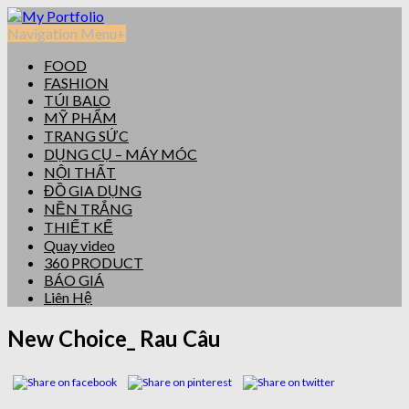
Navigation Menu
+
FOOD
FASHION
TÚI BALO
MỸ PHẨM
TRANG SỨC
DỤNG CỤ – MÁY MÓC
NỘI THẤT
ĐỒ GIA DỤNG
NỀN TRẮNG
THIẾT KẾ
Quay video
360 PRODUCT
BÁO GIÁ
Liên Hệ
New Choice_ Rau Câu