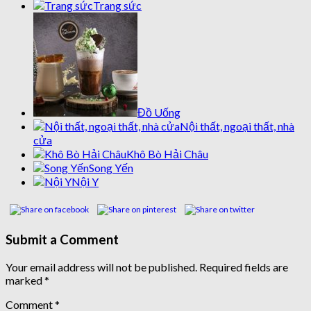
Trang sức
Đồ Uống
Nội thất, ngoại thất, nhà
cửa
Khô Bò Hải Châu
Song Yến
Nội Y
Submit a Comment
Your email address will not be published.
Required fields are
marked
*
Comment
*