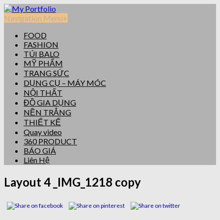
Navigation Menu
+
FOOD
FASHION
TÚI BALO
MỸ PHẨM
TRANG SỨC
DỤNG CỤ – MÁY MÓC
NỘI THẤT
ĐỒ GIA DỤNG
NỀN TRẮNG
THIẾT KẾ
Quay video
360 PRODUCT
BÁO GIÁ
Liên Hệ
Layout 4 _IMG_1218 copy