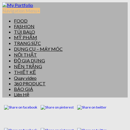
Navigation Menu
+
FOOD
FASHION
TÚI BALO
MỸ PHẨM
TRANG SỨC
DỤNG CỤ – MÁY MÓC
NỘI THẤT
ĐỒ GIA DỤNG
NỀN TRẮNG
THIẾT KẾ
Quay video
360 PRODUCT
BÁO GIÁ
Liên Hệ