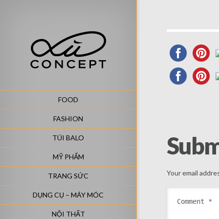
FOOD
FASHION
Subm
TÚI BALO
MỸ PHẨM
Your email addres
TRANG SỨC
DỤNG CỤ – MÁY MÓC
NỘI THẤT