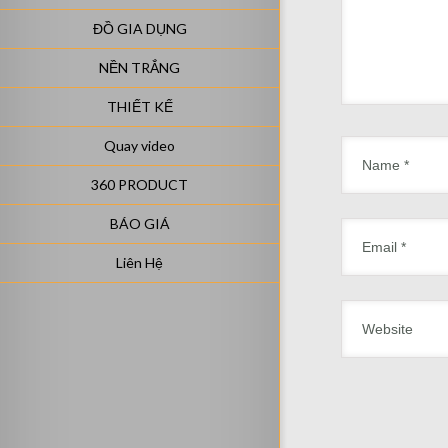
ĐỒ GIA DỤNG
NỀN TRẮNG
THIẾT KẾ
Quay video
360 PRODUCT
BÁO GIÁ
Liên Hệ