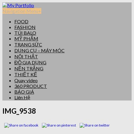
Navigation Menu
+
FOOD
FASHION
TÚI BALO
MỸ PHẨM
TRANG SỨC
DỤNG CỤ – MÁY MÓC
NỘI THẤT
ĐỒ GIA DỤNG
NỀN TRẮNG
THIẾT KẾ
Quay video
360 PRODUCT
BÁO GIÁ
Liên Hệ
IMG_9538