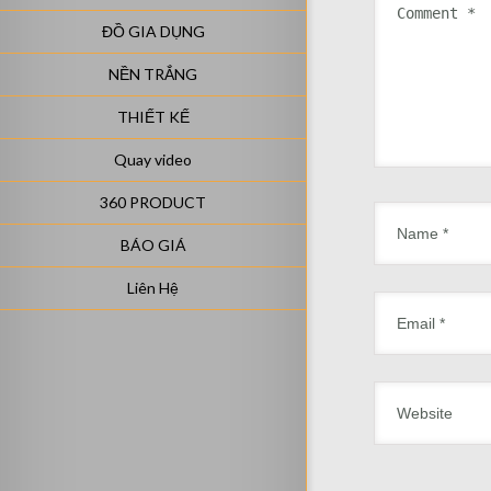
ĐỒ GIA DỤNG
NỀN TRẮNG
THIẾT KẾ
Quay video
360 PRODUCT
BÁO GIÁ
Liên Hệ