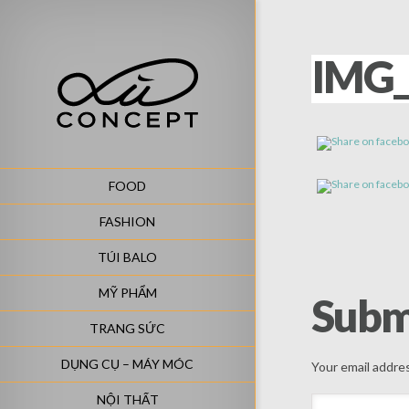
IMG_
FOOD
FASHION
TÚI BALO
MỸ PHẨM
Subm
TRANG SỨC
DỤNG CỤ – MÁY MÓC
Your email addres
NỘI THẤT