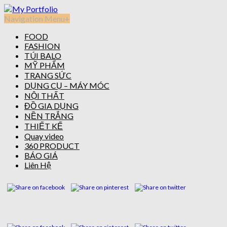
Navigation Menu
+
FOOD
FASHION
TÚI BALO
MỸ PHẨM
TRANG SỨC
DỤNG CỤ – MÁY MÓC
NỘI THẤT
ĐỒ GIA DỤNG
NỀN TRẮNG
THIẾT KẾ
Quay video
360 PRODUCT
BÁO GIÁ
Liên Hệ