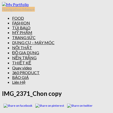
Navigation Menu
+
FOOD
FASHION
TÚI BALO
MỸ PHẨM
TRANG SỨC
DỤNG CỤ – MÁY MÓC
NỘI THẤT
ĐỒ GIA DỤNG
NỀN TRẮNG
THIẾT KẾ
Quay video
360 PRODUCT
BÁO GIÁ
Liên Hệ
IMG_2371_Chon copy