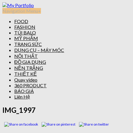
Navigation Menu
+
FOOD
FASHION
TÚI BALO
MỸ PHẨM
TRANG SỨC
DỤNG CỤ – MÁY MÓC
NỘI THẤT
ĐỒ GIA DỤNG
NỀN TRẮNG
THIẾT KẾ
Quay video
360 PRODUCT
BÁO GIÁ
Liên Hệ
IMG_1997