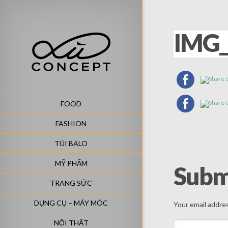
IMG_
FOOD
FASHION
TÚI BALO
MỸ PHẨM
Subm
TRANG SỨC
DỤNG CỤ – MÁY MÓC
Your email addres
NỘI THẤT