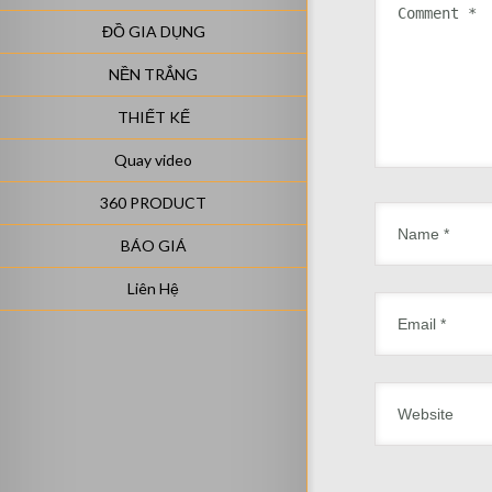
ĐỒ GIA DỤNG
NỀN TRẮNG
THIẾT KẾ
Quay video
360 PRODUCT
BÁO GIÁ
Liên Hệ