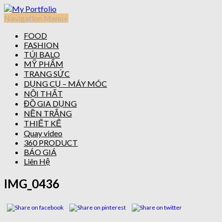
Navigation Menu
+
FOOD
FASHION
TÚI BALO
MỸ PHẨM
TRANG SỨC
DỤNG CỤ – MÁY MÓC
NỘI THẤT
ĐỒ GIA DỤNG
NỀN TRẮNG
THIẾT KẾ
Quay video
360 PRODUCT
BÁO GIÁ
Liên Hệ
IMG_0436