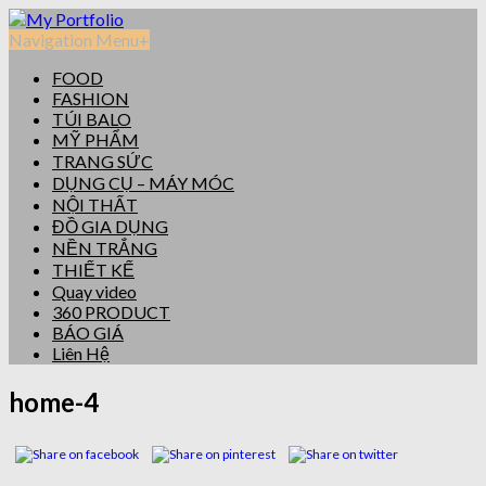
Navigation Menu
+
FOOD
FASHION
TÚI BALO
MỸ PHẨM
TRANG SỨC
DỤNG CỤ – MÁY MÓC
NỘI THẤT
ĐỒ GIA DỤNG
NỀN TRẮNG
THIẾT KẾ
Quay video
360 PRODUCT
BÁO GIÁ
Liên Hệ
home-4