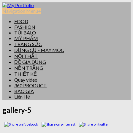
Navigation Menu
+
FOOD
FASHION
TÚI BALO
MỸ PHẨM
TRANG SỨC
DỤNG CỤ – MÁY MÓC
NỘI THẤT
ĐỒ GIA DỤNG
NỀN TRẮNG
THIẾT KẾ
Quay video
360 PRODUCT
BÁO GIÁ
Liên Hệ
gallery-5