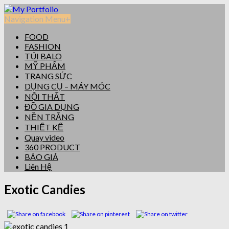
Navigation Menu
+
FOOD
FASHION
TÚI BALO
MỸ PHẨM
TRANG SỨC
DỤNG CỤ – MÁY MÓC
NỘI THẤT
ĐỒ GIA DỤNG
NỀN TRẮNG
THIẾT KẾ
Quay video
360 PRODUCT
BÁO GIÁ
Liên Hệ
Exotic Candies