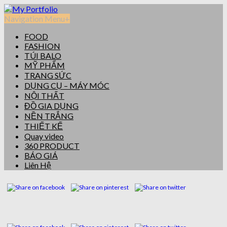
Navigation Menu
+
FOOD
FASHION
TÚI BALO
MỸ PHẨM
TRANG SỨC
DỤNG CỤ – MÁY MÓC
NỘI THẤT
ĐỒ GIA DỤNG
NỀN TRẮNG
THIẾT KẾ
Quay video
360 PRODUCT
BÁO GIÁ
Liên Hệ