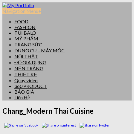
Navigation Menu
+
FOOD
FASHION
TÚI BALO
MỸ PHẨM
TRANG SỨC
DỤNG CỤ – MÁY MÓC
NỘI THẤT
ĐỒ GIA DỤNG
NỀN TRẮNG
THIẾT KẾ
Quay video
360 PRODUCT
BÁO GIÁ
Liên Hệ
Chang_Modern Thai Cuisine