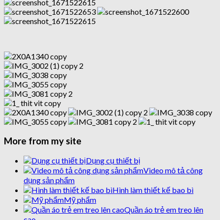
More from my site
Dụng cụ thiết bị
Video mô tả công
dụng sản phẩm
Hình làm thiết kế bao bì
Mỹ phẩm
Quần áo trẻ em treo lên
cao