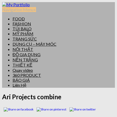
Navigation Menu
+
FOOD
FASHION
TÚI BALO
MỸ PHẨM
TRANG SỨC
DỤNG CỤ – MÁY MÓC
NỘI THẤT
ĐỒ GIA DỤNG
NỀN TRẮNG
THIẾT KẾ
Quay video
360 PRODUCT
BÁO GIÁ
Liên Hệ
Ari Projects combine