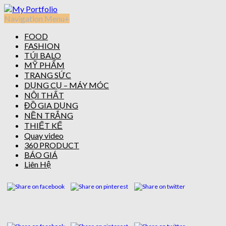
Navigation Menu
+
FOOD
FASHION
TÚI BALO
MỸ PHẨM
TRANG SỨC
DỤNG CỤ – MÁY MÓC
NỘI THẤT
ĐỒ GIA DỤNG
NỀN TRẮNG
THIẾT KẾ
Quay video
360 PRODUCT
BÁO GIÁ
Liên Hệ