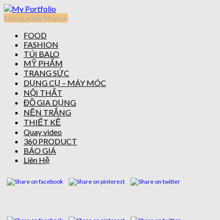
Navigation Menu
+
FOOD
FASHION
TÚI BALO
MỸ PHẨM
TRANG SỨC
DỤNG CỤ – MÁY MÓC
NỘI THẤT
ĐỒ GIA DỤNG
NỀN TRẮNG
THIẾT KẾ
Quay video
360 PRODUCT
BÁO GIÁ
Liên Hệ