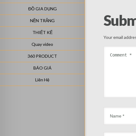
ĐỒ GIA DỤNG
Subm
NỀN TRẮNG
THIẾT KẾ
Your email addres
Quay video
360 PRODUCT
BÁO GIÁ
Liên Hệ