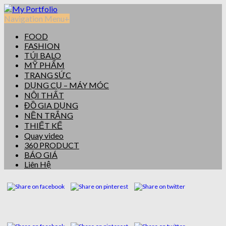
Navigation Menu
+
FOOD
FASHION
TÚI BALO
MỸ PHẨM
TRANG SỨC
DỤNG CỤ – MÁY MÓC
NỘI THẤT
ĐỒ GIA DỤNG
NỀN TRẮNG
THIẾT KẾ
Quay video
360 PRODUCT
BÁO GIÁ
Liên Hệ