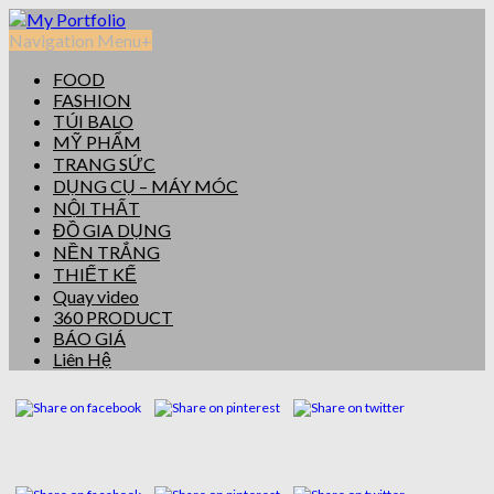
Navigation Menu
+
FOOD
FASHION
TÚI BALO
MỸ PHẨM
TRANG SỨC
DỤNG CỤ – MÁY MÓC
NỘI THẤT
ĐỒ GIA DỤNG
NỀN TRẮNG
THIẾT KẾ
Quay video
360 PRODUCT
BÁO GIÁ
Liên Hệ