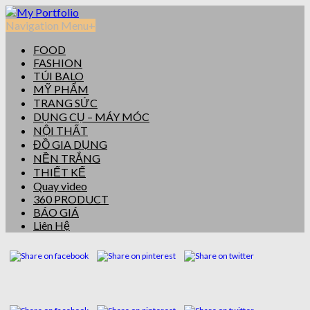
Navigation Menu
+
FOOD
FASHION
TÚI BALO
MỸ PHẨM
TRANG SỨC
DỤNG CỤ – MÁY MÓC
NỘI THẤT
ĐỒ GIA DỤNG
NỀN TRẮNG
THIẾT KẾ
Quay video
360 PRODUCT
BÁO GIÁ
Liên Hệ