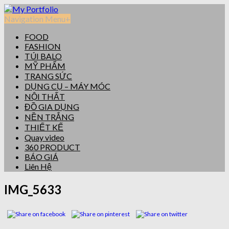
Navigation Menu
+
FOOD
FASHION
TÚI BALO
MỸ PHẨM
TRANG SỨC
DỤNG CỤ – MÁY MÓC
NỘI THẤT
ĐỒ GIA DỤNG
NỀN TRẮNG
THIẾT KẾ
Quay video
360 PRODUCT
BÁO GIÁ
Liên Hệ
IMG_5633